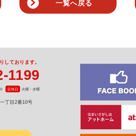
一覧へ戻る
りしております。
2-1199
0
定休日
火曜・水曜
⼀丁⽬2番10号