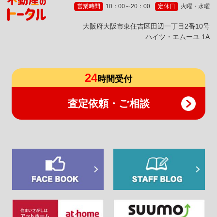
営業時間
10：00～20：00
定休日
火曜・水曜
⼤阪府⼤阪市東住吉区⽥辺⼀丁⽬2番10号
ハイツ・エムーユ 1A
24
時間受付
査定依頼・ご相談