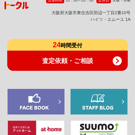
営業時間
10：00～20：00
定休日
火曜・水曜
⼤阪府⼤阪市東住吉区⽥辺⼀丁⽬2番10号
ハイツ・エムーユ 1A
24
時間受付
査定依頼・ご相談